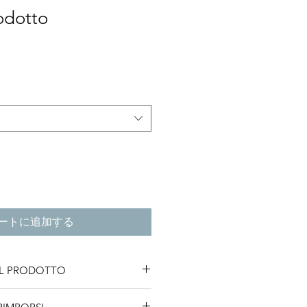
odotto
ートに追加する
UL PRODOTTO
li di un prodotto. Sono un posto