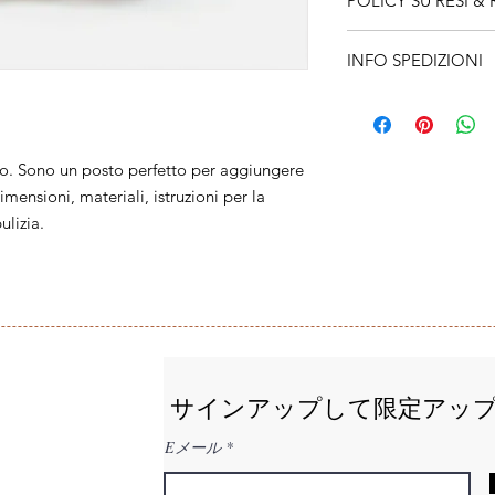
POLICY SU RESI &
perfetto per aggiung
prodotto, come dimens
Sono le norme su Rim
manutenzione e istruz
INFO SPEDIZIONI
perfetto per far saper
spazio perfetto per 
contenti con l'acquis
prodotto speciale e q
Questa è la policy sul
chiare sono perfette 
clienti dall'articolo.
adatto per aggiungere
acquirenti di acquista
spedizione, imballagg
to. Sono un posto perfetto per aggiungere 
trasparenti sulla poli
migliore per costruire 
mensioni, materiali, istruzioni per la 
che possono acquistar
ulizia.
サインアップして限定アッ
Eメール