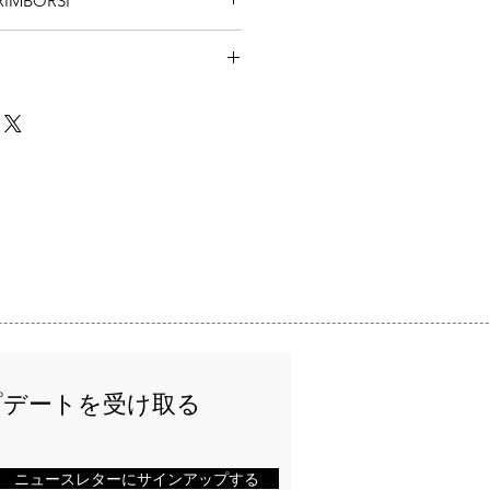
 RIMBORSI
ere maggiori informazioni sul
ioni, materiali, istruzioni per la
borsi e rese. Sono un posto
ioni per la pulizia. Sono anche uno
e ai clienti cosa fare se non sono
raccontare cosa rende questo
to. Norme sui rimborsi e le rese
uali vantaggi possono trarre i
le spedizioni. Questo è il posto
per creare fiducia e consentire agli
 informazioni sui tuoi metodi di
re senza timori.
io e costi. Fornire informazioni
cy delle spedizioni è il modo
fiducia e rassicurare i tuoi clienti
e da te in tutta sicurezza.
プデートを受け取る
ニュースレターにサインアップする