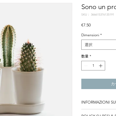
Sono un pr
SKU： 366615376135191
価
€7.50
格
Dimensioni
*
選択
数量
*
カ
INFORMAZIONI S
Questi sono i dettag