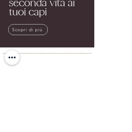
seconda vita ai
tuoi capi
Scopri di più
Privacy Policy
News
Email