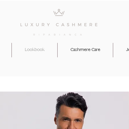
Lookbook
Cashmere Care
J