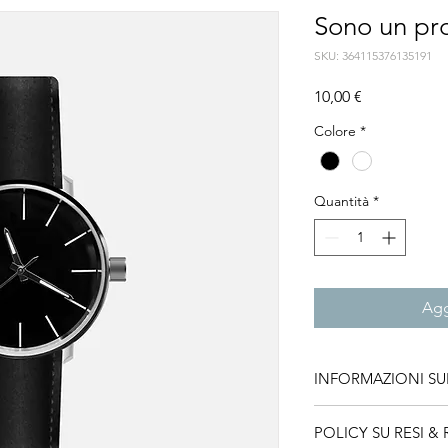
Sono un pr
SKU: 364115376135191
Prezzo
10,00 €
Colore
*
Quantità
*
Agg
INFORMAZIONI S
Questi sono i dettag
POLICY SU RESI &
perfetto per aggiung