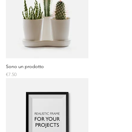
Sono un prodotto
Price
€7.50