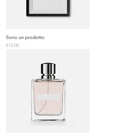
Sono un prodotto
Price
€15.00