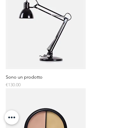
Sono un prodotto
Price
€130.00