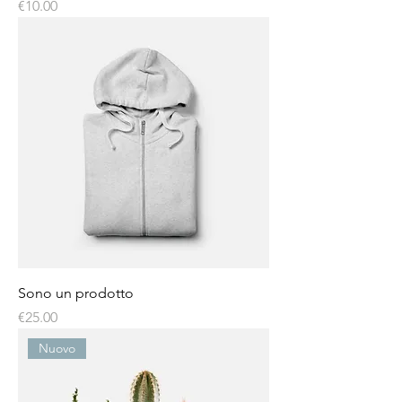
Price
€10.00
Sono un prodotto
Price
€25.00
Nuovo