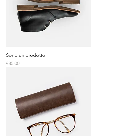
Sono un prodotto
Price
€85.00