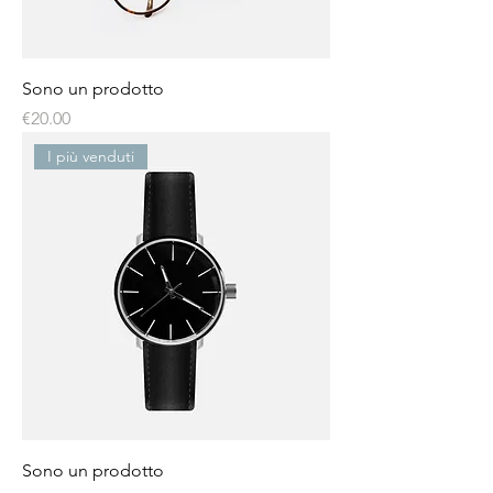
Sono un prodotto
Price
€20.00
I più venduti
Sono un prodotto