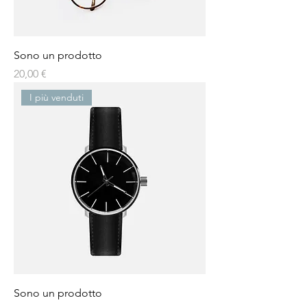
Sono un prodotto
Prezzo
20,00 €
I più venduti
Sono un prodotto