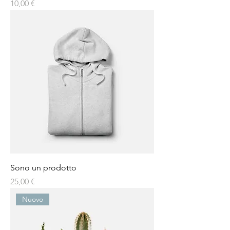
Prezzo
10,00 €
Sono un prodotto
Prezzo
25,00 €
Nuovo