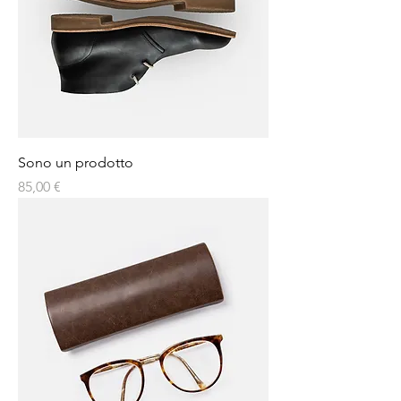
Sono un prodotto
Prezzo
85,00 €